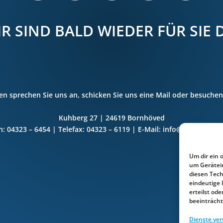
R SIND BALD WIEDER FÜR SIE 
n sprechen Sie uns an, schicken Sie uns eine Mail oder besuchen 
Kuhberg 27 |
24619 Bornhöved
n: 04323 –
6454 |
Telefax: 04323 –
6119 |
E-
Mail:
info@starketischl
Um dir ein 
um Gerätei
diesen Tech
eindeutige 
erteilst o
beeinträcht
Dienste ve