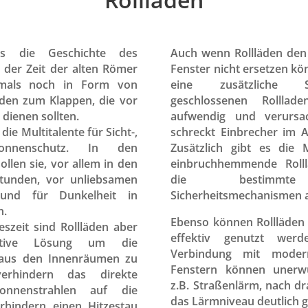
ss die Geschichte des
Auch wenn Rollläden den
n der Zeit der alten Römer
Fenster nicht ersetzen kö
amals noch in Form von
eine zusätzliche Si
äden zum Klappen, die vor
geschlossenen Rolllad
 dienen sollten.
aufwendig und verursa
die Multitalente für Sicht-,
schreckt Einbrecher im A
nnenschutz. In den
Zusätzlich gibt es die M
ollen sie, vor allem in den
einbruchhemmende Roll
tunden, vor unliebsamen
die bestimmte 
 und für Dunkelheit in
Sicherheitsmechanismen 
n.
Ebenso können Rollläden 
szeit sind Rollläden aber
effektiv genutzt wer
ktive Lösung um die
Verbindung mit moderne
 aus den Innenräumen zu
Fenstern können unerw
erhindern das direkte
z.B. Straßenlärm, nach d
onnenstrahlen auf die
das Lärmniveau deutlich 
erhindern einen Hitzestau