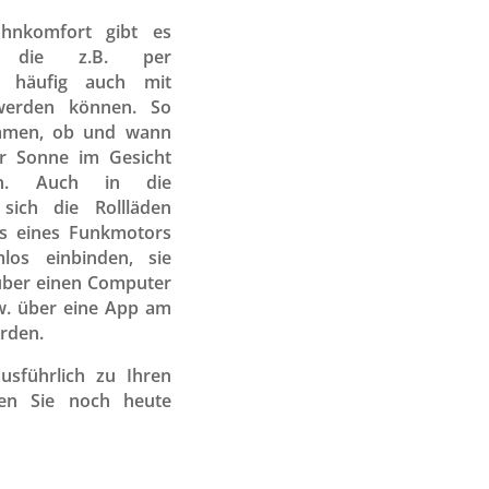
nkomfort gibt es
e, die z.B. per
d häufig auch mit
 werden können. So
immen, ob und wann
er Sonne im Gesicht
en. Auch in die
sich die Rollläden
ls eines Funkmotors
mlos einbinden, sie
über einen Computer
zw. über eine App am
erden.
usführlich zu Ihren
aren Sie noch heute