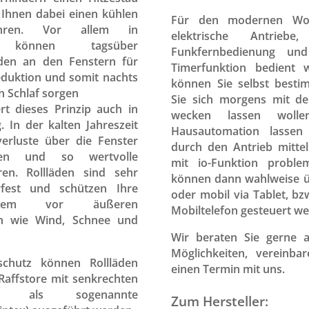
 Ihnen dabei einen kühlen
Für den modernen Woh
ren. Vor allem in
elektrische Antrieb
n können tagsüber
Funkfernbedienung un
äden an den Fenstern für
Timerfunktion bedient
eduktion und somit nachts
können Sie selbst best
n Schlaf sorgen
Sie sich morgens mit d
ert dieses Prinzip auch in
wecken lassen woll
. In der kalten Jahreszeit
Hausautomation lassen 
erluste über die Fenster
durch den Antrieb mitte
men und so wertvolle
mit io-Funktion proble
ren. Rollläden sind sehr
können dann wahlweise 
fest und schützen Ihre
oder mobil via Tablet, b
rdem vor äußeren
Mobiltelefon gesteuert w
en wie Wind, Schnee und
Wir beraten Sie gerne a
Möglichkeiten, vereinb
schutz können Rollläden
einen Termin mit uns.
Raffstore mit senkrechten
r als sogenannte
Zum Hersteller: