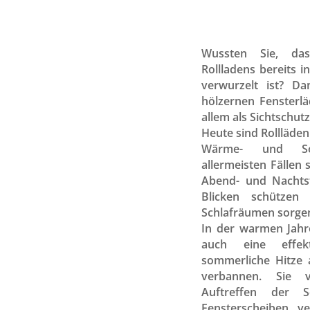
Wussten Sie, da
Rollladens bereits i
verwurzelt ist? D
hölzernen Fensterl
allem als Sichtschutz
Heute sind Rollläden 
Wärme- und So
allermeisten Fällen s
Abend- und Nachts
Blicken schützen
Schlafräumen sorge
In der warmen Jahre
auch eine effe
sommerliche Hitze
verbannen. Sie v
Auftreffen der S
Fensterscheiben, v