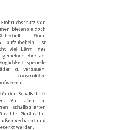
 Einbruchschutz von
nnen, bieten sie doch
cherheit. Einen
en aufzuhebeln ist
cht viel Lärm, das
llgemeinen eher ab.
öglichkeit spezielle
läden zu verbauen,
konstruktive
aufweisen.
für den Schallschutz
den. Vor allem in
n schallisolierten
ünschte Geräusche,
raußen verbannt und
gesenkt werden.