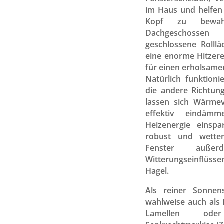
im Haus und helfen
Kopf zu bewah
Dachgeschosse
geschlossene Rolll
eine enorme Hitzer
für einen erholsame
Natürlich funktioni
die andere Richtung
lassen sich Wärmev
effektiv eindäm
Heizenergie einspa
robust und wetter
Fenster auße
Witterungseinflüss
Hagel.
Als reiner Sonnen
wahlweise auch als 
Lamellen ode